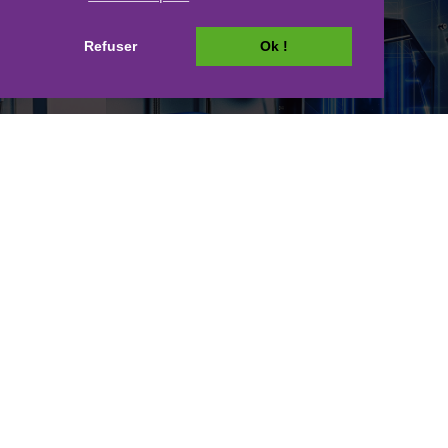
Refuser
Ok !
Fabrication d'objets en impression 3D !
Qui sommes-nous ?
Actualités
Réalisations
Contact
Mentions légales
Plan du site
© Fasilaweb 2026