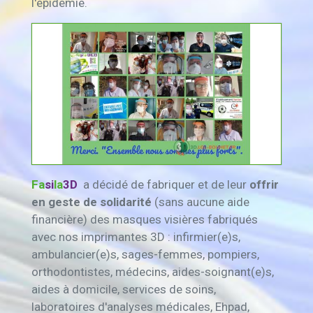
l'épidémie.
Fa
si
la
3D
a décidé de fabriquer et de leur
offrir
en geste de solidarité
(sans aucune aide
financière) des masques visières fabriqués
avec nos imprimantes 3D : infirmier(e)s,
ambulancier(e)s, sages-femmes, pompiers,
orthod
ontistes, médecins, aides-soignant(e)s,
aides à domicile, services de soins,
laboratoires d'analyses médicales, Ehpad,